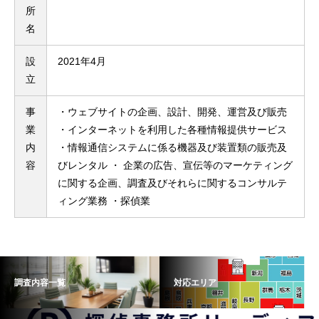
所
名
設
2021年4月
立
事
・ウェブサイトの企画、設計、開発、運営及び販売
業
・インターネットを利用した各種情報提供サービス
内
・情報通信システムに係る機器及び装置類の販売及
容
びレンタル ・ 企業の広告、宣伝等のマーケティング
に関する企画、調査及びそれらに関するコンサルテ
ィング業務 ・探偵業
調査内容一覧
対応エリア