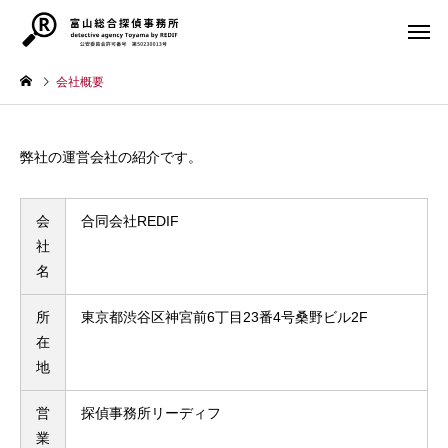
会社概要
弊社の運営会社の紹介です。
会
合同会社REDIF
素行調査(対
浮気調査
東)
社
記事
記事
名
富山県民の浮気率・離婚率
富山県の探偵事務所・
所
東京都渋谷区神宮前6丁目23番4号桑野ビル2F
は？浮気しやすい？離婚し
所の選び方
在
人/ペット探し
その他各
やすい？
地
営
探偵事務所リーディフ
業